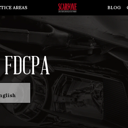
TICE AREAS
BLOG
 FDCPA
nglish