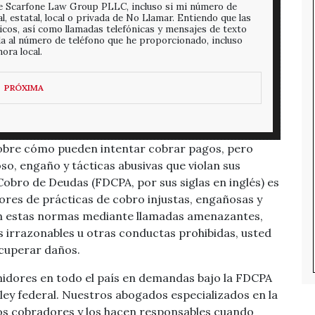
e Scarfone Law Group PLLC, incluso si mi número de
al, estatal, local o privada de No Llamar. Entiendo que las
icos, así como llamadas telefónicas y mensajes de texto
 al número de teléfono que he proporcionado, incluso
ora local.
sobre cómo pueden intentar cobrar pagos, pero
o, engaño y tácticas abusivas que violan sus
Cobro de Deudas (FDCPA, por sus siglas en inglés) es
ores de prácticas de cobro injustas, engañosas y
en estas normas mediante llamadas amenazantes,
s irrazonables u otras conductas prohibidas, usted
ecuperar daños.
dores en todo el país en demandas bajo la FDCPA
ley federal. Nuestros abogados especializados en la
los cobradores y los hacen responsables cuando